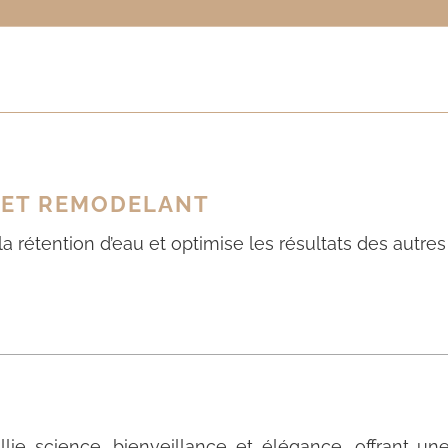
 ET REMODELANT
 la rétention d’eau et optimise les résultats des autre
llie science, bienveillance et élégance, offrant u