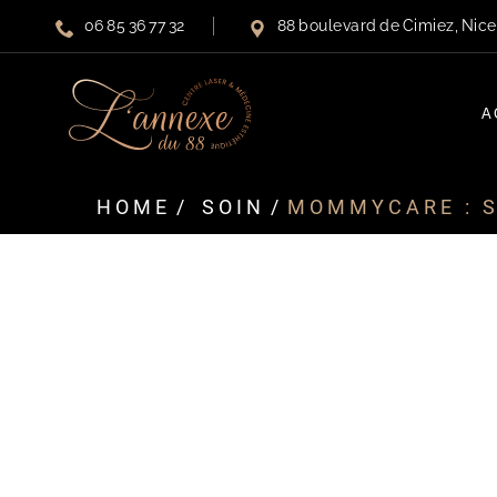
Panneau de gestion des cookies
06 85 36 77 32
88 boulevard de Cimiez, Nic
A
HOME
SOIN
MOMMYCARE : S