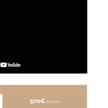
500€
la zone