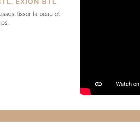
TL, EXION BTL
issus, lisser la peau et
rps.