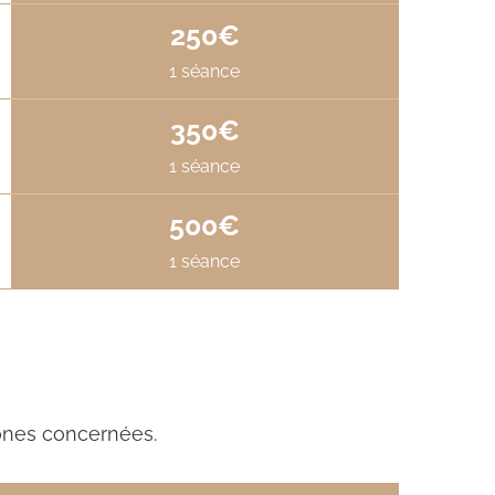
250€
1 séance
350€
1 séance
500€
1 séance
zones concernées.