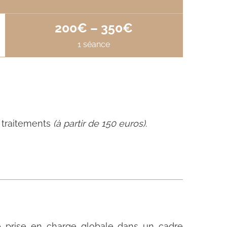
200€ – 350€
1 séance
s traitements
(à partir de 150 euros)
.
ne prise en charge globale dans un cadre