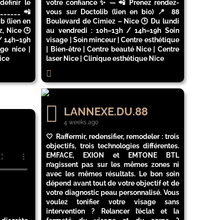
éfinir le
votre confiance ✨ — 📲 Prenez rendez-
______ 📲
vous sur Doctolib (lien en bio) 📍 88
b (lien en
Boulevard de Cimiez – Nice 🕒 Du lundi
, Nice 🕒
au vendredi : 10h–13h / 14h–19h Soin
/ 14h–19h
visage | Soin minceur | Centre esthétique
ge nice |
| Bien-être | Centre beauté Nice | Centre
ice
laser Nice | Clinique esthétique Nice
LANNEXE.DU.88
4 weeks ago
🤍 Raffermir, redensifier, remodeler : trois
objectifs, trois technologies différentes.
EMFACE, EXION et EMTONE BTL
n’agissent pas sur les mêmes zones ni
avec les mêmes résultats. Le bon soin
dépend avant tout de votre objectif et de
votre diagnostic peau personnalisé. Vous
voulez tonifier votre visage sans
intervention ? Relancer l’éclat et la