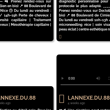
— 📲 Prenez rendez-vous sur
diagnostic personnalisé pour d
(lien en bio) 📍 88 Boulevard de
protocole le plus adapté. ____
 Nice 🕒 Du lundi au vendredi :
Prenez rendez-vous sur Doctoli
/ 14h–19h Perte de cheveux |
bio) 📍 88 Boulevard de Cimiez
nsité capillaire | Traitement
Du lundi au vendredi 10h–13h 
veux | Mésothérapie capillaire |
microneedling nice | soin visa
peau éclat | centre esthétique n
NNEXE.DU.88
LANNEXE.DU.88
eks ago
4 weeks ago