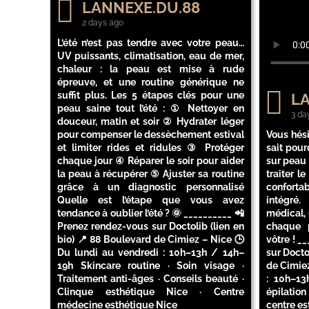
LANNEXE.DU.88
2 days ago
L’été n’est pas tendre avec votre peau…
UV puissants, climatisation, eau de mer,
chaleur : la peau est mise à rude
épreuve, et une routine générique ne
suffit plus. Les 5 étapes clés pour une
LA
peau saine tout l’été : ① Nettoyer en
3 da
douceur, matin et soir ② Hydrater léger
pour compenser le dessèchement estival
Vous hési
et limiter rides et ridules ③ Protéger
sait pour
chaque jour ④ Réparer le soir pour aider
sur peau
la peau à récupérer ⑤ Ajuster sa routine
traiter l
grâce à un diagnostic personnalisé
conforta
Quelle est l’étape que vous avez
intégré
tendance à oublier l’été ? 🌞 __________ 📲
médical,
Prenez rendez-vous sur Doctolib (lien en
chaque p
bio) 📍 88 Boulevard de Cimiez – Nice 🕒
vôtre ! _
Du lundi au vendredi : 10h–13h / 14h–
sur Docto
19h Skincare routine · Soin visage ·
de Cimiez
Traitement anti-âges · Conseils beauté ·
: 10h–13
Clinque esthétique Nice · Centre
épilation
médecine esthétique Nice
centre es