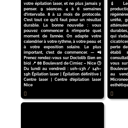
votre épilation laser, et ne plus jamais y
💉 Le 
penser. 9 séances. 4 à 6 semaines
producti
d’intervalle. 8 à 12 mois de protocole.
régénére
C’est tout ce qu’il faut pour un résultat
unifié, 
durable. La bonne nouvelle : vous
atténuées
pouvez commencer à n’importe quel
durables
moment de l’année. On adapte votre
qui s’ad
calendrier à votre rythme, à votre peau et
cicatrice
à votre exposition solaire. Le plus
perte de
important, c’est de commencer. — 📲
établi 
Prenez rendez-vous sur Doctolib (lien en
consultat
bio) 📍 88 Boulevard de Cimiez – Nice 🕒
vous sur
Du lundi au vendredi : 10h–13h / 14h–
Boulevar
19h Épilation laser | Épilation définitive |
au vend
Centre laser | Centre d’épilation laser
Micronee
Nice
esthétiqu