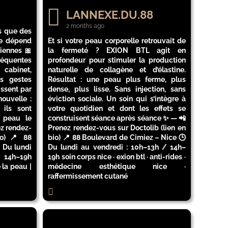
LANNEXE.DU.88
2 months ago
s que des
le dépend
Et si votre peau corporelle retrouvait de
iennes 🎀
la fermeté ? EXION BTL agit en
fréquentes
profondeur pour stimuler la production
abinet,
naturelle de collagène et d’élastine.
s gestes
Résultat : une peau plus ferme, plus
issent par
dense, plus lisse. Sans injection, sans
nouvelle :
éviction sociale. Un soin qui s’intègre à
 ils sont
votre quotidien et dont les effets se
e peau le
construisent séance après séance ✨ — 📲
ez rendez-
Prenez rendez-vous sur Doctolib (lien en
io) 📍 88
bio) 📍 88 Boulevard de Cimiez – Nice 🕒
 Du lundi
Du lundi au vendredi : 10h–13h / 14h–
 14h–19h
19h soin corps nice · exion btl · anti-rides ·
 la peau |
médecine esthétique nice ·
raffermissement cutané