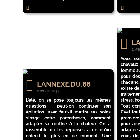
LA
2 we
Vous êt
cheveux 
femme sur
pour des
chacune.
LANNEXE.DU.88
existe d
2 weeks ago
traiteme
L’été, on se pose toujours les mêmes
stress, h
questions : peut-on continuer son
Tout com
épilation laser, faut-il mettre ses soins
C’est tou
visage entre parenthèses, comment
première
adapter sa routine à la chaleur. On a
pour vous
rassemblé ici les réponses à ce qu’on
adaptée à
entend le plus en ce moment. Une
vous déj