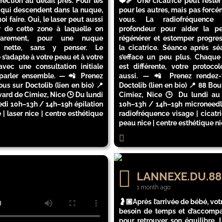
ection au détail près. Pour les
❤️‍🩹 Une cicatrice peut rester
 qui descendent dans la nuque,
pour les autres, mais pas forc
oi faire. Oui, le laser peut aussi
vous. La radiofréquence
r de cette zone à laquelle on
profondeur pour aider la p
rarement, pour une nuque
régénérer et estomper progre
s nette, sans y penser. Le
la cicatrice. Séance après séa
 s’adapte à votre peau et à votre
s’efface un peu plus. Chaque 
avec une consultation initiale
est différente, votre protocol
parler ensemble. — 📲 Prenez
aussi. — 📲 Prenez rendez-
us sur Doctolib (lien en bio) 📍
Doctolib (lien en bio) 📍 88 Bo
ard de Cimiez, Nice 🕒 Du lundi
Cimiez, Nice 🕒 Du lundi au
edi 10h–13h / 14h–19h épilation
10h–13h / 14h–19h microneedli
e | laser nice | centre esthétique
radiofréquence visage | cicatri
peau nice | centre esthétique n
LANNEXE.DU.88
1 month ago
🤰🏼Après l’arrivée de bébé, vot
besoin de temps et d’accom
pour retrouver son équilibre.