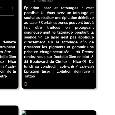
2 months ago
Épilation laser et tatouages : c’est
possible ✨ Vous avez un tatouage et
souhaitez réaliser une épilation définitive
au laser ? Certaines zones peuvent tout à
fait être traitées en protégeant
soigneusement le tatouage pendant la
séance 🤍 Le laser n’est pas appliqué
 L’Annexe
directement sur le tatouage afin de
otre peau.
préserver les pigments et garantir une
en-être. —
prise en charge sécurisée. — 📲 Prenez
olib (lien
rendez-vous sur Doctolib (lien en bio) 📍
iez – Nice
88 Boulevard de Cimiez – Nice 🕒 Du
13h / 14h–
lundi au vendredi : 10h–13h / 14h–19h
oin de la
Épilation laser | Épilation définitive |
-être
Tattoo