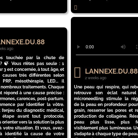
NNEXE.DU.88
eks ago
es touchée par la chute de
? 🍃 Vous n’êtes pas seule : 1
 3 est concernée, à tout âge, et
LANNEXE.DU.88
 causes très différentes selon
2 weeks ago
 PRP, mésothérapie, LED... il
e nombreux traitements. Chaque
Une peau qui respire, qui rebo
nt répond à une cause précise :
retrouve son éclat natu
ormones, carences, post-partum.
microneedling stimule la rég
mence par identifier la vôtre.
de la peau en profondeur pour 
t l’enjeu du diagnostic médical,
grain, resserrer les pores et r
 étape avant tout protocole,
production de collagène. Résu
 orienter vers la solution la plus
peau plus lisse, plus f
 votre situation. Et vous, avez-
visiblement plus lumineuse. Un
à identifié la cause de votre
s’adapte à chaque type de peau