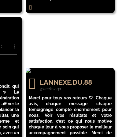
LANNEXE.DU.88
ndit, qui
3 weeks ago
rel ✨ Le
énération
Merci pour tous vos retours 🤍 Chaque
affiner le
avis, chaque message, chaque
elancer la
témoignage compte énormément pour
ltat, une
nous. Voir vos résultats et votre
erme et
satisfaction, c’est ce qui nous motive
 soin qui
chaque jour à vous proposer le meilleur
, avec un
accompagnement possible. Merci de