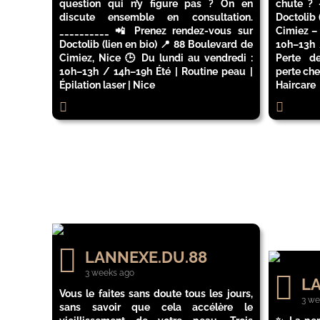
question qui n’y figure pas ? On en
chute ? 
discute ensemble en consultation.
Doctolib 
__________ 📲 Prenez rendez-vous sur
Cimiez –
Doctolib (lien en bio) 📍 88 Boulevard de
10h–13h 
Cimiez, Nice 🕒 Du lundi au vendredi :
Perte de
10h–13h / 14h–19h Été | Routine peau |
perte che
Épilation laser | Nice
Haircare
LANNEXE.DU.88
3 weeks ago
LA
Vous le faites sans doute tous les jours,
3 we
sans savoir que cela accélère le