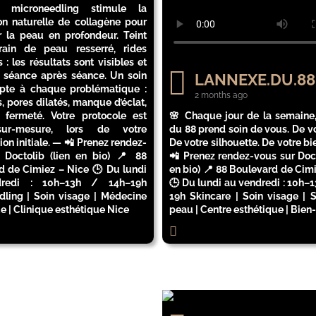
microneedling stimule la
on naturelle de collagène pour
r la peau en profondeur. Teint
grain de peau resserré, rides
 : les résultats sont visibles et
, séance après séance. Un soin
LANNEXE.DU.88
apte à chaque problématique :
2 months ago
s, pores dilatés, manque d’éclat,
 fermeté. Votre protocole est
🌸 Chaque jour de la semaine,
sur-mesure, lors de votre
du 88 prend soin de vous. De v
ion initiale. — 📲 Prenez rendez-
De votre silhouette. De votre bi
 Doctolib (lien en bio) 📍 88
📲 Prenez rendez-vous sur Doct
d de Cimiez – Nice 🕒 Du lundi
en bio) 📍 88 Boulevard de Cim
redi : 10h–13h / 14h–19h
🕒 Du lundi au vendredi : 10h–
dling | Soin visage | Médecine
19h Skincare | Soin visage | S
e | Clinique esthétique Nice
peau | Centre esthétique | Bien