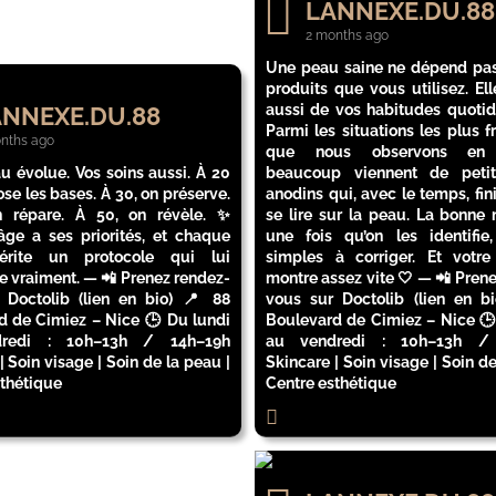
LANNEXE.DU.88
2 months ago
Une peau saine ne dépend pa
produits que vous utilisez. El
aussi de vos habitudes quotid
NNEXE.DU.88
Parmi les situations les plus 
nths ago
que nous observons en c
u évolue. Vos soins aussi. À 20
beaucoup viennent de petit
ose les bases. À 30, on préserve.
anodins qui, avec le temps, fin
 répare. À 50, on révèle. ✨
se lire sur la peau. La bonne 
ge a ses priorités, et chaque
une fois qu’on les identifie,
rite un protocole qui lui
simples à corriger. Et votr
e vraiment. — 📲 Prenez rendez-
montre assez vite 🤍 — 📲 Pren
 Doctolib (lien en bio) 📍 88
vous sur Doctolib (lien en b
d de Cimiez – Nice 🕒 Du lundi
Boulevard de Cimiez – Nice 🕒
redi : 10h–13h / 14h–19h
au vendredi : 10h–13h /
| Soin visage | Soin de la peau |
Skincare | Soin visage | Soin de
sthétique
Centre esthétique