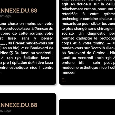
agit en douceur sur la cellul
relâchement cutané, pour une s
NNEXE.DU.88
retonifiée à votre rythm
nth ago
technologie combine chaleur e
 une chose en moins sur votre
mécanique pour cibler les zone
otre protocole laser à l’Annexe du
le plus changé, sans chirurgie n
libère de cette routine, votre
sociale. Un diagnostic per
st lisse, sans y penser.
permet d’adapter le protocol
_____ 📲 Prenez rendez-vous sur
corps et à votre timing. — 
(lien en bio) 📍 88 Boulevard de
rendez-vous sur Doctolib (lien 
 Nice 🕒 Du lundi au vendredi :
88 Boulevard de Cimiez – N
/ 14h–19h Épilation laser |
lundi au vendredi : 10h–13h 
 pro | épilation definitive laser
emtone btl | soin post-
entre esthétique nice | centre
médecine esthétique nice | côt
e
minceur
NNEXE.DU.88
nth ago