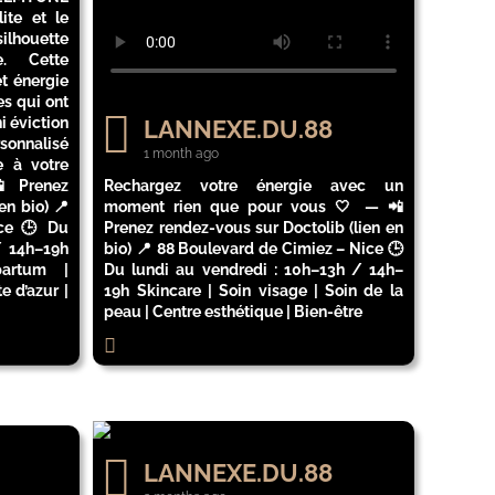
ite et le
ilhouette
e. Cette
t énergie
s qui ont
i éviction
LANNEXE.DU.88
sonnalisé
1 month ago
e à votre
📲 Prenez
Rechargez votre énergie avec un
en bio) 📍
moment rien que pour vous 🤍 — 📲
ice 🕒 Du
Prenez rendez-vous sur Doctolib (lien en
/ 14h–19h
bio) 📍 88 Boulevard de Cimiez – Nice 🕒
partum |
Du lundi au vendredi : 10h–13h / 14h–
e d’azur |
19h Skincare | Soin visage | Soin de la
peau | Centre esthétique | Bien-être
LANNEXE.DU.88