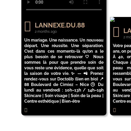
LANNEXE.DU.88
LA
2 months ago
2 mo
Un mariage. Une naissance. Un nouveau
départ. Une réussite. Une séparation.
Votre pea
C’est dans ces moments-là qu’on a le
ans, on p
plus besoin de se retrouver 🤍 Nous
À 40, on
sommes là pour que prendre soin de
Chaque â
vous reste une évidence, quelle que soit
peau mé
la saison de votre vie. ✨ — 📲 Prenez
ressembl
rendez-vous sur Doctolib (lien en bio) 📍
vous sur
88 Boulevard de Cimiez – Nice 🕒 Du
Boulevar
lundi au vendredi : 10h–13h / 14h–19h
au vend
Skincare | Soin visage | Soin de la peau |
Skincare 
Centre esthétique | Bien-être
Centre e