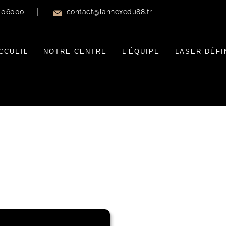
e 06000
contact@lannexedu88.fr
CCUEIL
NOTRE CENTRE
L’ÉQUIPE
LASER DÉFI