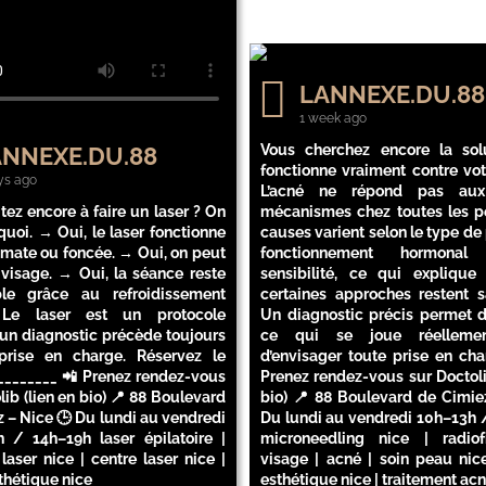
LANNEXE.DU.88
1 week ago
Vous cherchez encore la sol
NNEXE.DU.88
fonctionne vraiment contre vot
ys ago
L’acné ne répond pas au
tez encore à faire un laser ? On
mécanismes chez toutes les p
quoi. → Oui, le laser fonctionne
causes varient selon le type de
 mate ou foncée. → Oui, on peut
fonctionnement hormona
e visage. → Oui, la séance reste
sensibilité, ce qui explique
ble grâce au refroidissement
certaines approches restent sa
. Le laser est un protocole
Un diagnostic précis permet d’
 un diagnostic précède toujours
ce qui se joue réelleme
rise en charge. Réservez le
d’envisager toute prise en cha
_________ 📲 Prenez rendez-vous
Prenez rendez-vous sur Doctoli
lib (lien en bio) 📍 88 Boulevard
bio) 📍 88 Boulevard de Cimiez
 – Nice 🕒 Du lundi au vendredi
Du lundi au vendredi 10h–13h 
h / 14h–19h laser épilatoire |
microneedling nice | radio
 laser nice | centre laser nice |
visage | acné | soin peau nice
thétique nice
esthétique nice | traitement ac