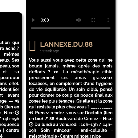
ution qui
LANNEXE.DU.88
re acné ?
1 week ago
x mêmes
eaux. Ses
Vous aussi vous avez cette zone qui ne
 peau, son
bouge jamais, même après des mois
l et sa
d’efforts ? 👀 La mésothérapie cible
 pourquoi
précisément ces amas graisseux
ns effet.
localisés, en complément d’une hygiène
identifier
de vie équilibrée. Un soin ciblé, pensé
nt avant
pour donner ce coup de pouce final aux
rge. — 📲
zones les plus tenaces. Quelle est la zone
b (lien en
qui résiste le plus chez vous ? __________
, Nice 🕒
📲 Prenez rendez-vous sur Doctolib (lien
/ 14h–19h
en bio) 📍 88 Boulevard de Cimiez – Nice
fréquence
🕒 Du lundi au vendredi : 10h–13h / 14h–
 | centre
19h Soin minceur · anti-cellulite ·
né
mésothérapie · Centre minceur nice