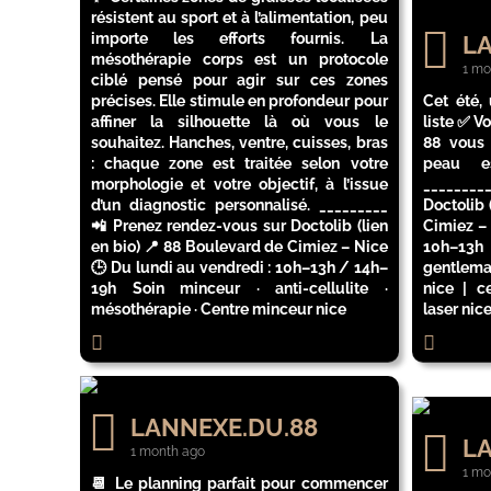
résistent au sport et à l’alimentation, peu
importe les efforts fournis. La
LA
mésothérapie corps est un protocole
1 mo
ciblé pensé pour agir sur ces zones
précises. Elle stimule en profondeur pour
Cet été,
affiner la silhouette là où vous le
liste ✅ V
souhaitez. Hanches, ventre, cuisses, bras
88 vous 
: chaque zone est traitée selon votre
peau e
morphologie et votre objectif, à l’issue
________
d’un diagnostic personnalisé. _________
Doctolib 
📲 Prenez rendez-vous sur Doctolib (lien
Cimiez –
en bio) 📍 88 Boulevard de Cimiez – Nice
10h–13h 
🕒 Du lundi au vendredi : 10h–13h / 14h–
gentlemax
19h Soin minceur · anti-cellulite ·
nice | c
mésothérapie · Centre minceur nice
laser nic
LANNEXE.DU.88
LA
1 month ago
1 mo
📆 Le planning parfait pour commencer