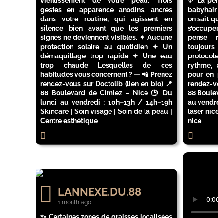
vieillissement de votre peau. Trois
✨ La perf
gestes en apparence anodins, ancrés
babyhair
dans votre routine, qui agissent en
on sait qu
silence bien avant que les premiers
s’occupe
signes ne deviennent visibles. ✦ Aucune
pense 
protection solaire au quotidien ✦ Un
toujour
démaquillage trop rapide ✦ Une eau
protocole
trop chaude Lesquelles de ces
rythme, 
habitudes vous concernent ? — 📲 Prenez
pour en 
rendez-vous sur Doctolib (lien en bio) 📍
rendez-vo
88 Boulevard de Cimiez – Nice 🕒 Du
88 Boulev
lundi au vendredi : 10h–13h / 14h–19h
au vendr
Skincare | Soin visage | Soin de la peau |
laser nic
Centre esthétique
nice
LANNEXE.DU.88
1 month ago
✨ Certaines zones de graisses localisées