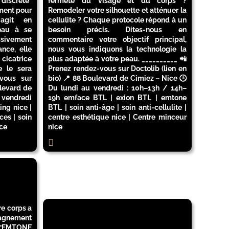
 discrète
fermeté du visage et du corps ?
ément pour
Remodeler votre silhouette et atténuer la
 agit en
cellulite ? Chaque protocole répond à un
eau à se
besoin précis. Dites-nous en
ssivement
commentaire votre objectif principal,
nce, elle
nous vous indiquons la technologie la
cicatrice
plus adaptée à votre peau. __________ 📲
e le sera
Prenez rendez-vous sur Doctolib (lien en
vous sur
bio) 📍 88 Boulevard de Cimiez – Nice 🕒
ulevard de
Du lundi au vendredi : 10h–13h / 14h–
 vendredi
19h emface BTL | exion BTL | emtone
ng nice |
BTL | soin anti-âge | soin anti-cellulite |
ces | soin
centre esthétique nice | Centre minceur
ice
nice
re corps a
pagnement
 L’EMTONE